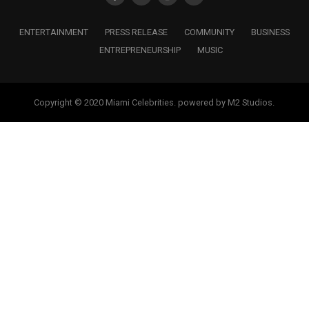
ENTERTAINMENT
PRESS RELEASE
COMMUNITY
BUSINESS
ENTREPRENEURSHIP
MUSIC
Copyright © 2020 Miami Celebrities. powered by M2 Studios.