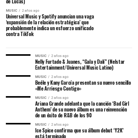
de Lucas)
MUSIC
2 años ago
Universal Music y Spotify anuncian una vaga
‘expansión de la relación estratégica’ que
probablemente indica un esfuerzo unificado
contra TikTok
MUSIC
2 años ago
Nelly Furtado & Juanes, “Gala y Dalí” (Nelstar
Entertainment/Universal Music Latino)
MUSIC
2 años ago
Beéle y Kany García presentan su nuevo sencillo
«Me Arriesgo Contigo»
MUSIC
2 años ago
Ariana Grande adelanta que la canción ‘Bad Girl
Anthem’ de su nuevo álbum es una reinvención
de un éxito de R&B de los 90
MUSIC
2 años ago
Ice Spice confirma que su álbum debut ‘Y2K’
está terminado