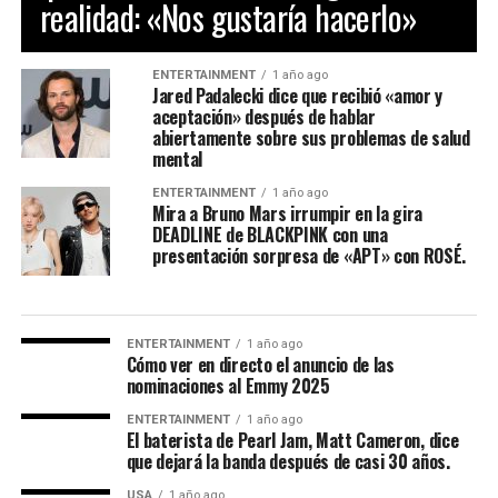
realidad: «Nos gustaría hacerlo»
ENTERTAINMENT
1 año ago
Jared Padalecki dice que recibió «amor y
aceptación» después de hablar
abiertamente sobre sus problemas de salud
mental
ENTERTAINMENT
1 año ago
Mira a Bruno Mars irrumpir en la gira
DEADLINE de BLACKPINK con una
presentación sorpresa de «APT» con ROSÉ.
ENTERTAINMENT
1 año ago
Cómo ver en directo el anuncio de las
nominaciones al Emmy 2025
ENTERTAINMENT
1 año ago
El baterista de Pearl Jam, Matt Cameron, dice
que dejará la banda después de casi 30 años.
USA
1 año ago