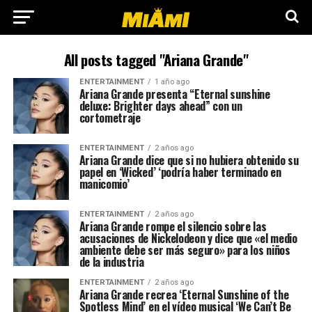
All posts tagged "Ariana Grande"
ENTERTAINMENT
1 año ago
Ariana Grande presenta “Eternal sunshine
deluxe: Brighter days ahead” con un
cortometraje
ENTERTAINMENT
2 años ago
Ariana Grande dice que si no hubiera obtenido su
papel en ‘Wicked’ ‘podría haber terminado en
manicomio’
ENTERTAINMENT
2 años ago
Ariana Grande rompe el silencio sobre las
acusaciones de Nickelodeon y dice que «el medio
ambiente debe ser más seguro» para los niños
de la industria
ENTERTAINMENT
2 años ago
Ariana Grande recrea ‘Eternal Sunshine of the
Spotless Mind’ en el vídeo musical ‘We Can’t Be