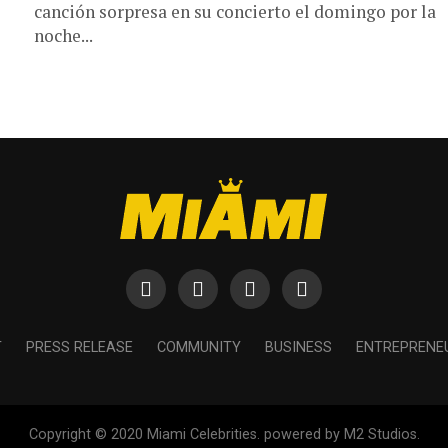
canción sorpresa en su concierto el domingo por la
noche...
T
PRESS RELEASE
COMMUNITY
BUSINESS
ENTREPRENE
Copyright © 2020 Miami Celebrities. powered by M2 Studios.