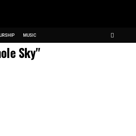
URSHIP
MUSIC
hole Sky"