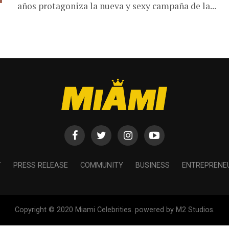
años protagoniza la nueva y sexy campaña de la...
T
PRESS RELEASE
COMMUNITY
BUSINESS
ENTREPRENE
Copyright © 2020 Miami Celebrities. powered by M2 Studios.