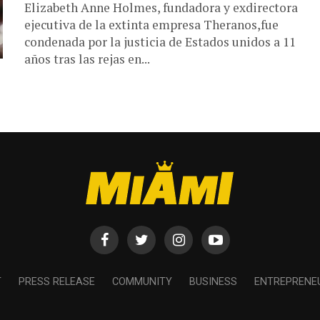
Elizabeth Anne Holmes, ​fundadora y exdirectora
ejecutiva de la extinta empresa Theranos,fue
condenada por la justicia de Estados unidos a 11
años tras las rejas en...
T
PRESS RELEASE
COMMUNITY
BUSINESS
ENTREPRENE