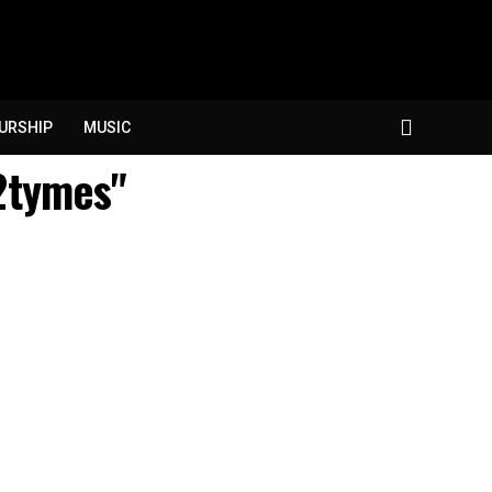
URSHIP
MUSIC
e2tymes"