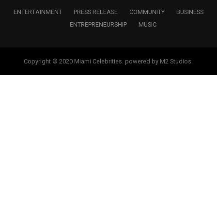
ENTERTAINMENT
PRESS RELEASE
COMMUNITY
BUSINESS
ENTREPRENEURSHIP
MUSIC
Copyright © 2020 Miami Celebrities. powered by M2 Studios.