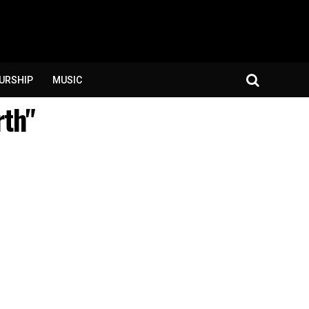
URSHIP
MUSIC
rth"