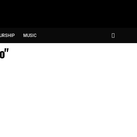
URSHIP
MUSIC
o"