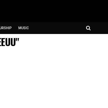
URSHIP
MUSIC
EEUU"