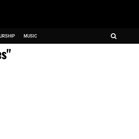
URSHIP
MUSIC
es"