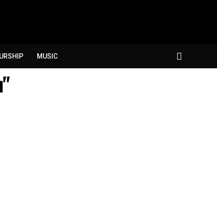
URSHIP
MUSIC
u"