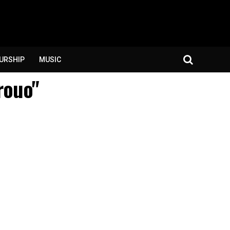
URSHIP
MUSIC
rouo"