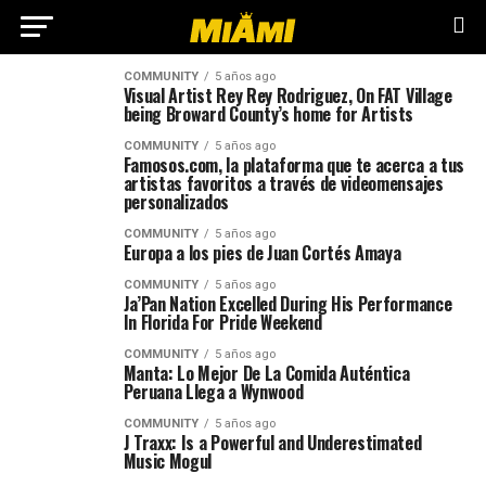
COMMUNITY
5 años ago
Visual Artist Rey Rey Rodriguez, On FAT Village
being Broward County’s home for Artists
COMMUNITY
5 años ago
Famosos.com, la plataforma que te acerca a tus
artistas favoritos a través de videomensajes
personalizados
COMMUNITY
5 años ago
Europa a los pies de Juan Cortés Amaya
COMMUNITY
5 años ago
Ja’Pan Nation Excelled During His Performance
In Florida For Pride Weekend
COMMUNITY
5 años ago
Manta: Lo Mejor De La Comida Auténtica
Peruana Llega a Wynwood
COMMUNITY
5 años ago
J Traxx: Is a Powerful and Underestimated
Music Mogul