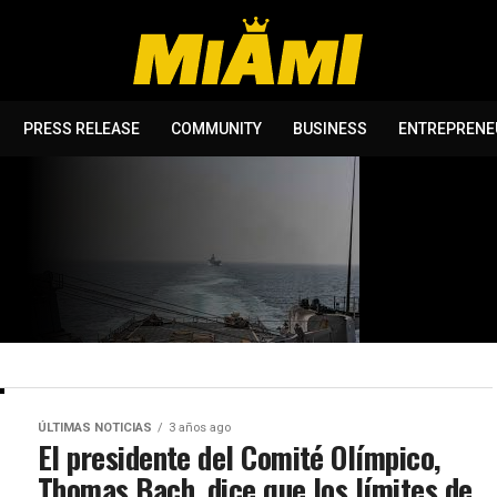
PRESS RELEASE
COMMUNITY
BUSINESS
ENTREPRENE
es y
zan un
ÚLTIMAS NOTICIAS
3 años ago
 de
El presidente del Comité Olímpico,
Thomas Bach, dice que los límites de