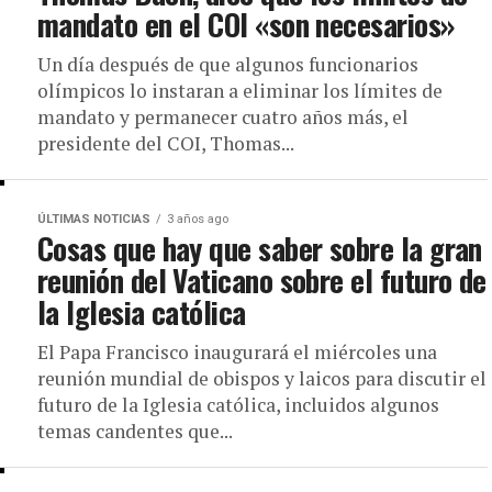
ra los
mandato en el COI «son necesarios»
Un día después de que algunos funcionarios
ados por
olímpicos lo instaran a eliminar los límites de
mandato y permanecer cuatro años más, el
presidente del COI, Thomas...
ÚLTIMAS NOTICIAS
3 años ago
ico bombardearon más de
Cosas que hay que saber sobre la gran
utíes respaldados por Irán
reunión del Vaticano sobre el futuro de
la Iglesia católica
El Papa Francisco inaugurará el miércoles una
reunión mundial de obispos y laicos para discutir el
futuro de la Iglesia católica, incluidos algunos
temas candentes que...