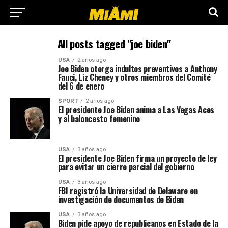
All posts tagged "joe biden"
USA
2 años ago
Joe Biden otorga indultos preventivos a Anthony
Fauci, Liz Cheney y otros miembros del Comité
del 6 de enero
SPORT
2 años ago
El presidente Joe Biden anima a Las Vegas Aces
y al baloncesto femenino
USA
3 años ago
El presidente Joe Biden firma un proyecto de ley
para evitar un cierre parcial del gobierno
USA
3 años ago
FBI registró la Universidad de Delaware en
investigación de documentos de Biden
USA
3 años ago
Biden pide apoyo de republicanos en Estado de la