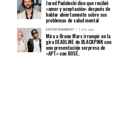
Jared Padalecki dice que recibió
«amor y aceptación» después de
hablar abiertamente sobre sus
problemas de salud mental
ENTERTAINMENT
1 año ago
Mira a Bruno Mars irrumpir en la
gira DEADLINE de BLACKPINK con
una presentación sorpresa de
«APT» con ROSÉ.