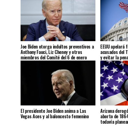
Joe Biden otorga indultos preventivos a
EEUU apelará fa
Anthony Fauci, Liz Cheney y otros
acusados ​​del 
miembros del Comité del 6 de enero
y evitar la pe
El presidente Joe Biden anima a Las
Arizona derogó
Vegas Aces y al baloncesto femenino
aborto de 186
todavía planea