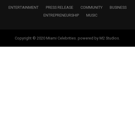
ENTERTAINMENT
PRESS RELEASE
COMMUNITY
BUSINESS
ENTREPRENEURSHIP
MUSIC
Copyright © 2020 Miami Celebrities. powered by M2 Studios.