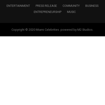
ENTERTAINMENT
PRESS RELEASE
COMMUNITY
BUSINESS
ENTREPRENEURSHIP
MUSIC
Copyright © 2020 Miami Celebrities. powered by M2 Studios.