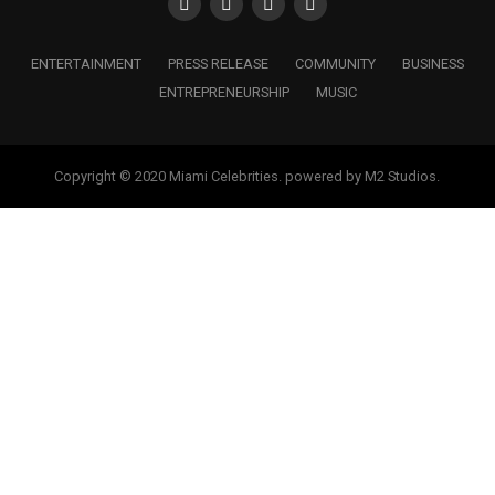
ENTERTAINMENT
PRESS RELEASE
COMMUNITY
BUSINESS
ENTREPRENEURSHIP
MUSIC
Copyright © 2020 Miami Celebrities. powered by M2 Studios.