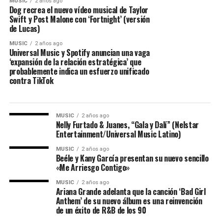
MUSIC
2 años ago
Dog recrea el nuevo vídeo musical de Taylor
Swift y Post Malone con ‘Fortnight’ (versión
de Lucas)
MUSIC
2 años ago
Universal Music y Spotify anuncian una vaga
‘expansión de la relación estratégica’ que
probablemente indica un esfuerzo unificado
contra TikTok
MUSIC
2 años ago
Nelly Furtado & Juanes, “Gala y Dalí” (Nelstar
Entertainment/Universal Music Latino)
MUSIC
2 años ago
Beéle y Kany García presentan su nuevo sencillo
«Me Arriesgo Contigo»
MUSIC
2 años ago
Ariana Grande adelanta que la canción ‘Bad Girl
Anthem’ de su nuevo álbum es una reinvención
de un éxito de R&B de los 90