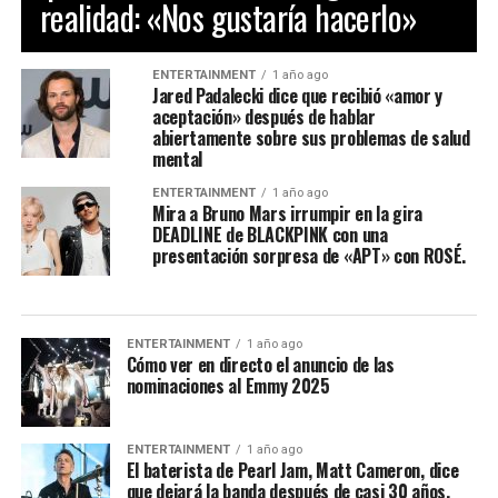
realidad: «Nos gustaría hacerlo»
ENTERTAINMENT
1 año ago
Jared Padalecki dice que recibió «amor y
aceptación» después de hablar
abiertamente sobre sus problemas de salud
mental
ENTERTAINMENT
1 año ago
Mira a Bruno Mars irrumpir en la gira
DEADLINE de BLACKPINK con una
presentación sorpresa de «APT» con ROSÉ.
ENTERTAINMENT
1 año ago
Cómo ver en directo el anuncio de las
nominaciones al Emmy 2025
ENTERTAINMENT
1 año ago
El baterista de Pearl Jam, Matt Cameron, dice
que dejará la banda después de casi 30 años.