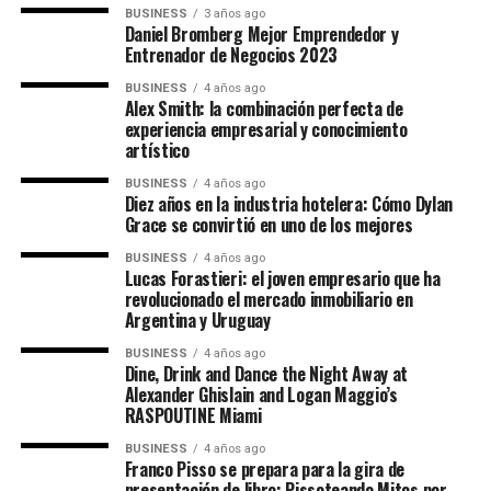
BUSINESS
3 años ago
Daniel Bromberg
Mejor Emprendedor y
Entrenador de Negocios 2023
BUSINESS
4 años ago
Alex Smith: la combinación perfecta de
experiencia empresarial y conocimiento
artístico
BUSINESS
4 años ago
Diez años en la industria hotelera: Cómo Dylan
Grace se convirtió en uno de los mejores
BUSINESS
4 años ago
Lucas Forastieri: el joven empresario que ha
revolucionado el mercado inmobiliario en
Argentina y Uruguay
BUSINESS
4 años ago
Dine, Drink and Dance the Night Away at
Alexander Ghislain and Logan Maggio’s
RASPOUTINE Miami
BUSINESS
4 años ago
Franco Pisso se prepara para la gira de
presentación de libro: Pissoteando Mitos por