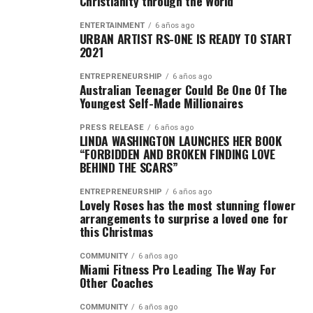
Christianity through the World
ENTERTAINMENT
6 años ago
URBAN ARTIST RS-ONE IS READY TO START
2021
ENTREPRENEURSHIP
6 años ago
Australian Teenager Could Be One Of The
Youngest Self-Made Millionaires
PRESS RELEASE
6 años ago
LINDA WASHINGTON LAUNCHES HER BOOK
“FORBIDDEN AND BROKEN FINDING LOVE
BEHIND THE SCARS”
ENTREPRENEURSHIP
6 años ago
Lovely Roses has the most stunning flower
arrangements to surprise a loved one for
this Christmas
COMMUNITY
6 años ago
Miami Fitness Pro Leading The Way For
Other Coaches
COMMUNITY
6 años ago