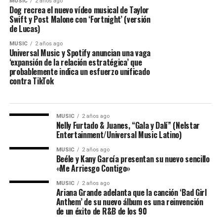
MUSIC
2 años ago
Dog recrea el nuevo vídeo musical de Taylor
Swift y Post Malone con ‘Fortnight’ (versión
de Lucas)
MUSIC
2 años ago
Universal Music y Spotify anuncian una vaga
‘expansión de la relación estratégica’ que
probablemente indica un esfuerzo unificado
contra TikTok
MUSIC
2 años ago
Nelly Furtado & Juanes, “Gala y Dalí” (Nelstar
Entertainment/Universal Music Latino)
MUSIC
2 años ago
Beéle y Kany García presentan su nuevo sencillo
«Me Arriesgo Contigo»
MUSIC
2 años ago
Ariana Grande adelanta que la canción ‘Bad Girl
Anthem’ de su nuevo álbum es una reinvención
de un éxito de R&B de los 90