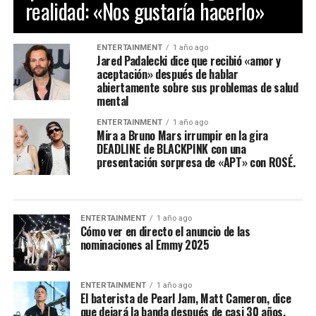
realidad: «Nos gustaría hacerlo»
ENTERTAINMENT
1 año ago
Jared Padalecki dice que recibió «amor y
aceptación» después de hablar
abiertamente sobre sus problemas de salud
mental
ENTERTAINMENT
1 año ago
Mira a Bruno Mars irrumpir en la gira
DEADLINE de BLACKPINK con una
presentación sorpresa de «APT» con ROSÉ.
ENTERTAINMENT
1 año ago
Cómo ver en directo el anuncio de las
nominaciones al Emmy 2025
ENTERTAINMENT
1 año ago
El baterista de Pearl Jam, Matt Cameron, dice
que dejará la banda después de casi 30 años.