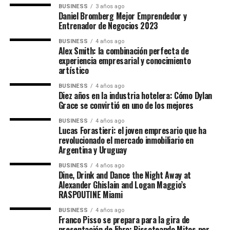
BUSINESS
3 años ago
Daniel Bromberg
Mejor Emprendedor y
Entrenador de Negocios 2023
BUSINESS
4 años ago
Alex Smith: la combinación perfecta de
experiencia empresarial y conocimiento
artístico
BUSINESS
4 años ago
Diez años en la industria hotelera: Cómo Dylan
Grace se convirtió en uno de los mejores
BUSINESS
4 años ago
Lucas Forastieri: el joven empresario que ha
revolucionado el mercado inmobiliario en
Argentina y Uruguay
BUSINESS
4 años ago
Dine, Drink and Dance the Night Away at
Alexander Ghislain and Logan Maggio’s
RASPOUTINE Miami
BUSINESS
4 años ago
Franco Pisso se prepara para la gira de
presentación de libro: Pissoteando Mitos por