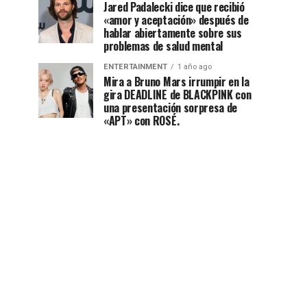
Jared Padalecki dice que recibió
«amor y aceptación» después de
hablar abiertamente sobre sus
problemas de salud mental
ENTERTAINMENT
1 año ago
Mira a Bruno Mars irrumpir en la
gira DEADLINE de BLACKPINK con
una presentación sorpresa de
«APT» con ROSÉ.