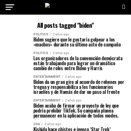
All posts tagged "biden"
POLITICS
2 años ago
Biden sugiere que le gustaría golpear a los
«machos» durante su último acto de campaña
POLITICS
2 años ago
Los organizadores de la convención demócrata
están trabajando para lograr un dramático
cambio de roles entre Biden y Harris
ENTERTAINMENT
2 años ago
Biden da un gran giro al acuerdo de rehenes por
tregua y responsabiliza a los funcionarios
israelíes y de Hamás de dar un paso al frente
ENTERTAINMENT
2 años ago
Biden acaba de firmar un proyecto de ley que
podría prohibir TikTok. Su campaña planea
permanecer en la aplicación de todos modos.
USA
2 años ago
Kishida hace chistes e invoca ‘Star Trek’