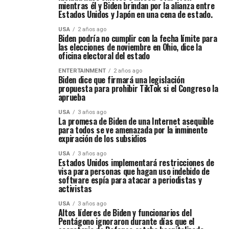
mientras él y Biden brindan por la alianza entre
Estados Unidos y Japón en una cena de estado.
USA
2 años ago
Biden podría no cumplir con la fecha límite para
las elecciones de noviembre en Ohio, dice la
oficina electoral del estado
ENTERTAINMENT
2 años ago
Biden dice que firmará una legislación
propuesta para prohibir TikTok si el Congreso la
aprueba
USA
3 años ago
La promesa de Biden de una Internet asequible
para todos se ve amenazada por la inminente
expiración de los subsidios
USA
3 años ago
Estados Unidos implementará restricciones de
visa para personas que hagan uso indebido de
software espía para atacar a periodistas y
activistas
USA
3 años ago
Altos líderes de Biden y funcionarios del
Pentágono ignoraron durante días que el