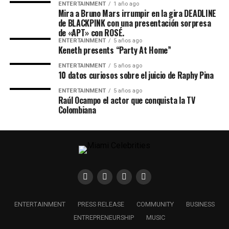
ENTERTAINMENT
1 año ago
Mira a Bruno Mars irrumpir en la gira DEADLINE
de BLACKPINK con una presentación sorpresa
de «APT» con ROSÉ.
ENTERTAINMENT
5 años ago
Keneth presents “Party At Home”
ENTERTAINMENT
5 años ago
10 datos curiosos sobre el juicio de Raphy Pina
ENTERTAINMENT
5 años ago
Raúl Ocampo el actor que conquista la TV
Colombiana
ENTERTAINMENT
PRESS RELEASE
COMMUNITY
BUSINESS
ENTREPRENEURSHIP
MUSIC