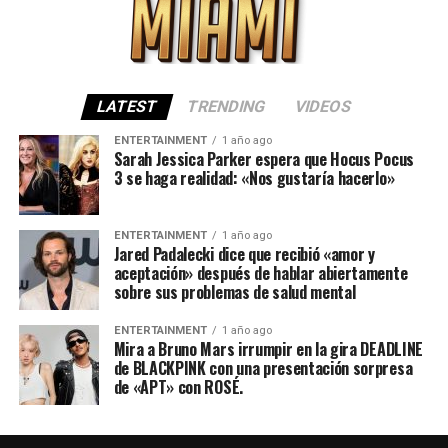
LATEST
TRENDING
VIDEOS
ENTERTAINMENT
1 año ago
Sarah Jessica Parker espera que Hocus Pocus
3 se haga realidad: «Nos gustaría hacerlo»
ENTERTAINMENT
1 año ago
Jared Padalecki dice que recibió «amor y
aceptación» después de hablar abiertamente
sobre sus problemas de salud mental
ENTERTAINMENT
1 año ago
Mira a Bruno Mars irrumpir en la gira DEADLINE
de BLACKPINK con una presentación sorpresa
de «APT» con ROSÉ.