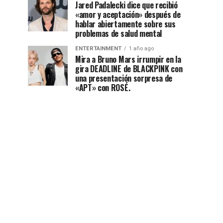
Jared Padalecki dice que recibió
«amor y aceptación» después de
hablar abiertamente sobre sus
problemas de salud mental
ENTERTAINMENT
1 año ago
Mira a Bruno Mars irrumpir en la
gira DEADLINE de BLACKPINK con
una presentación sorpresa de
«APT» con ROSÉ.