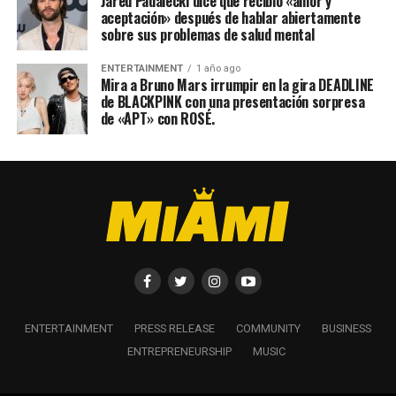
Jared Padalecki dice que recibió «amor y
aceptación» después de hablar abiertamente
sobre sus problemas de salud mental
ENTERTAINMENT
1 año ago
Mira a Bruno Mars irrumpir en la gira DEADLINE
de BLACKPINK con una presentación sorpresa
de «APT» con ROSÉ.
ENTERTAINMENT
PRESS RELEASE
COMMUNITY
BUSINESS
ENTREPRENEURSHIP
MUSIC