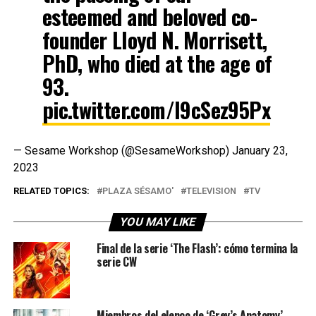
esteemed and beloved co-
founder Lloyd N. Morrisett,
PhD, who died at the age of
93.
pic.twitter.com/I9cSez95Px
— Sesame Workshop (@SesameWorkshop)
January 23,
2023
RELATED TOPICS:
PLAZA SÉSAMO'
TELEVISION
TV
YOU MAY LIKE
Final de la serie ‘The Flash’: cómo termina la
serie CW
Miembros del elenco de ‘Grey’s Anatomy’