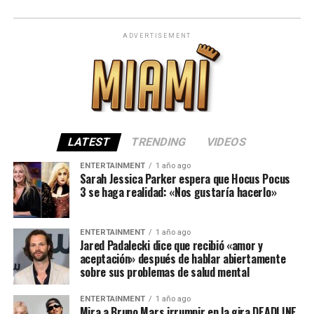
ADVERTISEMENT
LATEST
TRENDING
VIDEOS
ENTERTAINMENT
1 año ago
Sarah Jessica Parker espera que Hocus Pocus
3 se haga realidad: «Nos gustaría hacerlo»
ENTERTAINMENT
1 año ago
Jared Padalecki dice que recibió «amor y
aceptación» después de hablar abiertamente
sobre sus problemas de salud mental
ENTERTAINMENT
1 año ago
Mira a Bruno Mars irrumpir en la gira DEADLINE