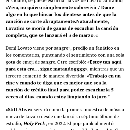
el sudario, se puede escuchar la voz de Lovato cantando,
«Viva, no quiero simplemente sobrevivir / Dame
algo en lo que hincar los dientes» antes de que la
canción se corte abruptamente.
Naturalmente,
Lovatics se moría de ganas de escuchar la canción
completa, que se lanzará el 3 de marzo. «
Demi Lovato viene por sangre», predijo un fanático en
los comentarios, puntuando el sentimiento con una sola
gota de emoji de sangre. Otro escribió:
«Estoy tan aquí
para esta era… sigue matandogggg»
, mientras que un
tercero comentó de manera divertida:
«Trabajo en un
cine y cuando te diga que es mejor que sea la
canción de crédito final para poder escucharla 5
veces al día». cuando estoy limpiando lo juro.”
«Still Alive»
servirá como la primera muestra de música
nueva de Lovato desde que lanzó su séptimo álbum de
estudio
,
Holy Fvck
,
en 2022. El pop-punk alimentó