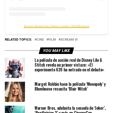
A post shared by Demi Lovato (@ddlovato)
RELATED TOPICS:
CINE
FILM
SCREAM VI
YOU MAY LIKE
La película de acción real de Disney Lilo &
Stitch revela un primer vistazo: «El
experimento 626 ha entrado en el debate»
Margot Robbie hace la película ‘Monopoly’ y
Blumhouse resucita ‘Blair Witch’
Warner Bros. adelanta la secuela de ‘Joker’,
‘Beetlejuice 2’ y más en CinemaCon