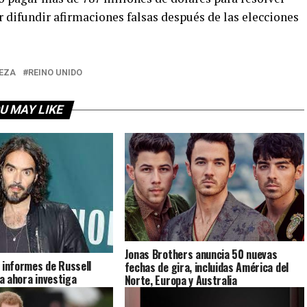
ifundir afirmaciones falsas después de las elecciones
EZA
REINO UNIDO
U MAY LIKE
Jonas Brothers anuncia 50 nuevas
 informes de Russell
fechas de gira, incluidas América del
ía ahora investiga
Norte, Europa y Australia
o recientes» de delitos
 Reino Unido