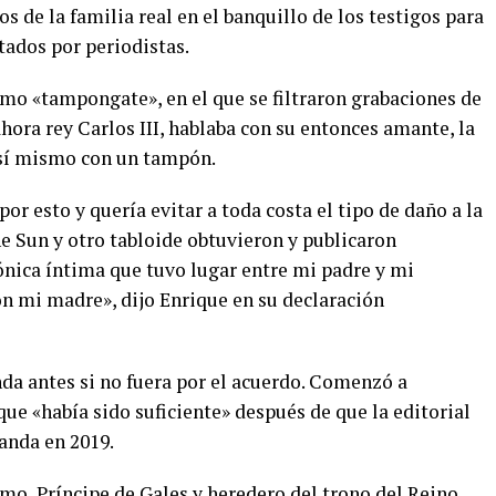
s de la familia real en el banquillo de los testigos para
ados por periodistas.
omo «tampongate», en el que se filtraron grabaciones de
hora rey Carlos III, hablaba con su entonces amante, la
 sí mismo con un tampón.
or esto y quería evitar a toda costa el tipo de daño a la
e Sun y otro tabloide obtuvieron y publicaron
ónica íntima que tuvo lugar entre mi padre y mi
n mi madre», dijo Enrique en su declaración
da antes si no fuera por el acuerdo. Comenzó a
que «había sido suficiente» después de que la editorial
anda en 2019.
mo, Príncipe de Gales y heredero del trono del Reino