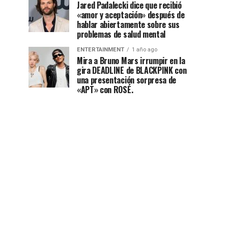
Jared Padalecki dice que recibió
«amor y aceptación» después de
hablar abiertamente sobre sus
problemas de salud mental
ENTERTAINMENT
1 año ago
Mira a Bruno Mars irrumpir en la
gira DEADLINE de BLACKPINK con
una presentación sorpresa de
«APT» con ROSÉ.