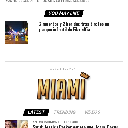
JOHN LEGEND: "TE TOCARÁ LA FIBRA SENSIBLE"
YOU MAY LIKE
2 muertos y 2 heridos tras tiroteo en
parque infantil de Filadelfia
ADVERTISEMENT
LATEST
TRENDING
VIDEOS
ENTERTAINMENT
1 año ago
Sarah Jessica Parker espera que Hocus Pocus