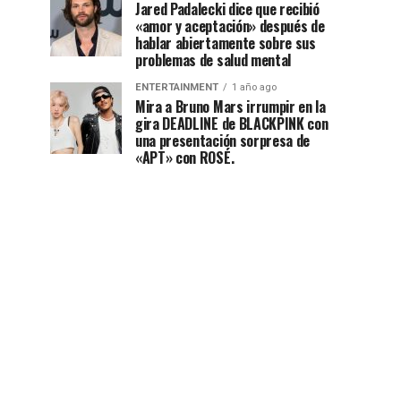
Jared Padalecki dice que recibió
«amor y aceptación» después de
hablar abiertamente sobre sus
problemas de salud mental
ENTERTAINMENT
1 año ago
Mira a Bruno Mars irrumpir en la
gira DEADLINE de BLACKPINK con
una presentación sorpresa de
«APT» con ROSÉ.