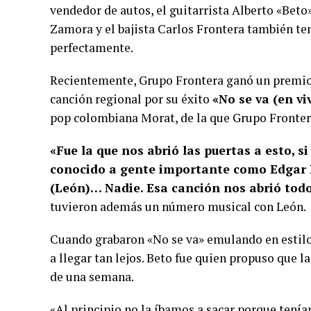
vendedor de autos, el guitarrista Alberto «Beto»
Zamora y el bajista Carlos Frontera también te
perfectamente.
Recientemente, Grupo Frontera ganó un premio
canción regional por su éxito
«No se va (en vi
pop colombiana Morat, de la que Grupo Frontera
«Fue la que nos abrió las puertas a esto, 
conocido a gente importante como Edgar Ba
(León)… Nadie. Esa canción nos abrió tod
tuvieron además un número musical con León.
Cuando grabaron «No se va» emulando en estilo
a llegar tan lejos. Beto fue quien propuso que l
de una semana.
«Al principio no la íbamos a sacar porque tení