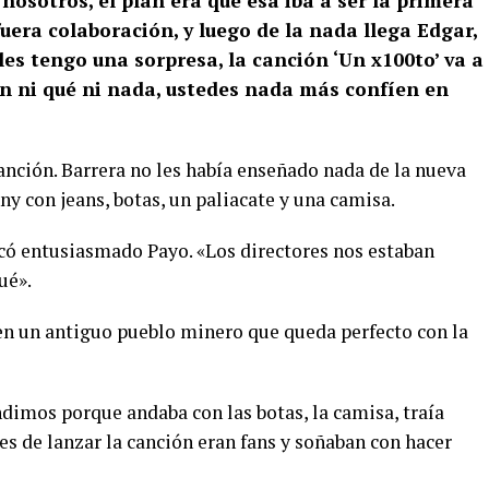
osotros, el plan era que esa iba a ser la primera
uera colaboración, y luego de la nada llega Edgar,
es tengo una sorpresa, la canción ‘Un x100to’ va a
én ni qué ni nada, ustedes nada más confíen en
 canción. Barrera no les había enseñado nada de la nueva
ny con jeans, botas, un paliacate y una camisa.
có entusiasmado Payo. «Los directores nos estaban
ué».
 en un antiguo pueblo minero que queda perfecto con la
dimos porque andaba con las botas, la camisa, traía
es de lanzar la canción eran fans y soñaban con hacer