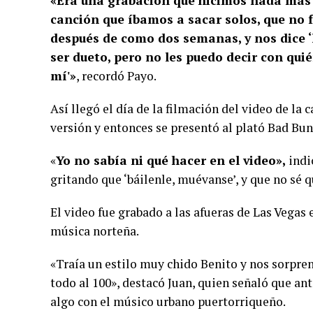
«Era una grabación que hicimos nada más n
canción que íbamos a sacar solos, que no f
después de como dos semanas, y nos dice ‘l
ser dueto, pero no les puedo decir con qui
mí'»
, recordó Payo.
Así llegó el día de la filmación del video de la
versión y entonces se presentó al plató Bad Bun
«
Yo no sabía ni qué hacer en el video»,
indi
gritando que ‘báilenle, muévanse’, y que no sé q
El video fue grabado a las afueras de Las Vegas
música norteña.
«Traía un estilo muy chido Benito y nos sorpren
todo al 100», destacó Juan, quien señaló que ant
algo con el músico urbano puertorriqueño.