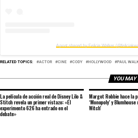
A post shared by Felicia Walker (@feliciakwa
RELATED TOPICS:
ACTOR
CINE
CODY
HOLLYWOOD
PAUL WAL
YOU MAY 
La película de acción real de Disney Lilo &
Margot Robbie hace la p
Stitch revela un primer vistazo: «El
‘Monopoly’ y Blumhouse r
experimento 626 ha entrado en el
Witch’
debate»