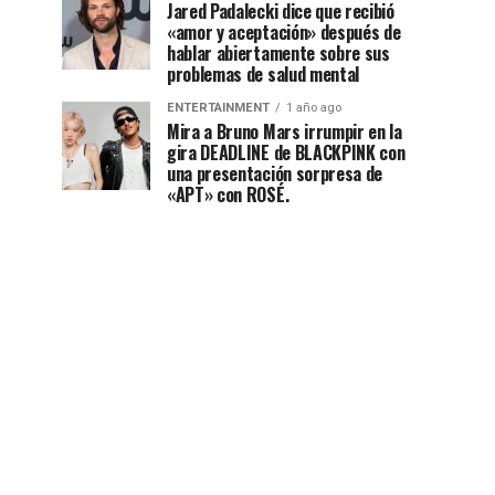
Jared Padalecki dice que recibió
«amor y aceptación» después de
hablar abiertamente sobre sus
problemas de salud mental
ENTERTAINMENT
1 año ago
Mira a Bruno Mars irrumpir en la
gira DEADLINE de BLACKPINK con
una presentación sorpresa de
«APT» con ROSÉ.