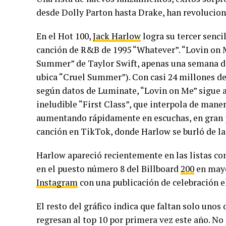
desde Dolly Parton hasta Drake, han revoluciona
En el Hot 100,
Jack Harlow
logra su tercer senc
canción de R&B de 1995 “Whatever”. “Lovin on Me
Summer” de Taylor Swift, apenas una semana des
ubica “Cruel Summer”). Con casi 24 millones de
según datos de Luminate, “Lovin on Me” sigue 
ineludible “First Class”, que interpola de mane
aumentando rápidamente en escuchas, en gran 
canción en TikTok, donde Harlow se burló de la
Harlow apareció recientemente en las listas co
en el puesto número 8 del Billboard
200
en mayo
Instagram
con una publicación de celebración el
El resto del gráfico indica que faltan solo unos
regresan al top 10 por primera vez este año. No