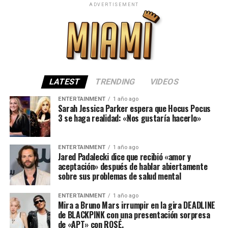
ADVERTISEMENT
LATEST
TRENDING
VIDEOS
ENTERTAINMENT
1 año ago
Sarah Jessica Parker espera que Hocus Pocus
3 se haga realidad: «Nos gustaría hacerlo»
ENTERTAINMENT
1 año ago
Jared Padalecki dice que recibió «amor y
aceptación» después de hablar abiertamente
sobre sus problemas de salud mental
ENTERTAINMENT
1 año ago
Mira a Bruno Mars irrumpir en la gira DEADLINE
de BLACKPINK con una presentación sorpresa
de «APT» con ROSÉ.