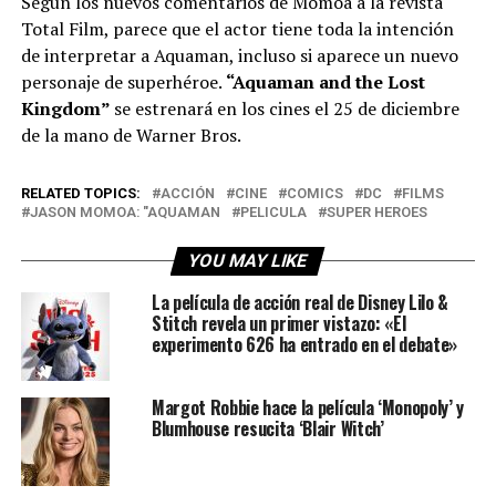
Según los nuevos comentarios de Momoa a la revista
Total Film, parece que el actor tiene toda la intención
de interpretar a Aquaman, incluso si aparece un nuevo
personaje de superhéroe.
“Aquaman and the Lost
Kingdom”
se estrenará en los cines el 25 de diciembre
de la mano de Warner Bros.
RELATED TOPICS:
ACCIÓN
CINE
COMICS
DC
FILMS
JASON MOMOA: "AQUAMAN
PELICULA
SUPER HEROES
YOU MAY LIKE
La película de acción real de Disney Lilo &
Stitch revela un primer vistazo: «El
experimento 626 ha entrado en el debate»
Margot Robbie hace la película ‘Monopoly’ y
Blumhouse resucita ‘Blair Witch’