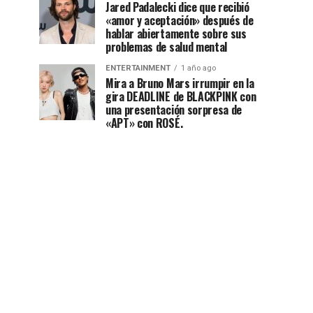
Jared Padalecki dice que recibió
«amor y aceptación» después de
hablar abiertamente sobre sus
problemas de salud mental
ENTERTAINMENT
1 año ago
Mira a Bruno Mars irrumpir en la
gira DEADLINE de BLACKPINK con
una presentación sorpresa de
«APT» con ROSÉ.