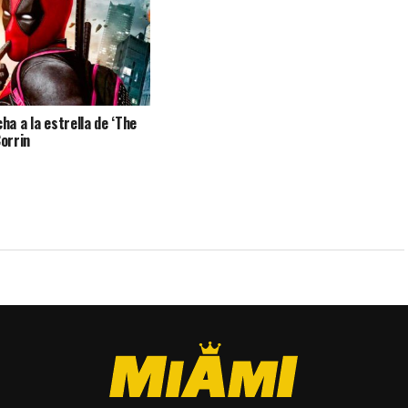
cha a la estrella de ‘The
orrin