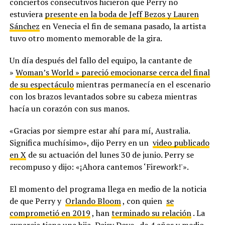
conciertos consecutivos hicieron que Perry no
estuviera
presente en la boda de Jeff Bezos y Lauren
Sánchez
en Venecia el fin de semana pasado, la artista
tuvo otro momento memorable de la gira.
Un día después del fallo del equipo, la cantante de
»
Woman’s World »
pareció emocionarse cerca del final
de su espectáculo
mientras permanecía en el escenario
con los brazos levantados sobre su cabeza mientras
hacía un corazón con sus manos.
«Gracias por siempre estar ahí para mí, Australia.
Significa muchísimo», dijo Perry en un
video publicado
en X
de su actuación del lunes 30 de junio. Perry se
recompuso y dijo: «¡Ahora cantemos ‘Firework!'».
El momento del programa llega en medio de la noticia
de que Perry y
Orlando Bloom
, con quien
se
comprometió en 2019
, han
terminado su relación
. La
expareja tiene una hija,
Daisy Dove
, de 4 años y medio.