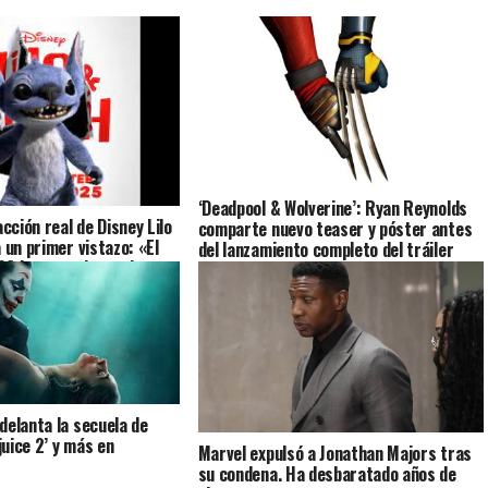
‘Deadpool & Wolverine’: Ryan Reynolds
acción real de Disney Lilo
comparte nuevo teaser y póster antes
 un primer vistazo: «El
del lanzamiento completo del tráiler
6 ha entrado en el
delanta la secuela de
ejuice 2’ y más en
Marvel expulsó a Jonathan Majors tras
su condena. Ha desbaratado años de