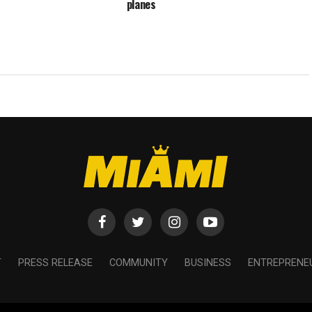
planes
T
PRESS RELEASE
COMMUNITY
BUSINESS
ENTREPRENE