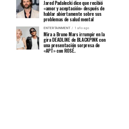
Jared Padalecki dice que recibió
«amor y aceptación» después de
hablar abiertamente sobre sus
problemas de salud mental
ENTERTAINMENT
1 año ago
Mira a Bruno Mars irrumpir en la
gira DEADLINE de BLACKPINK con
una presentación sorpresa de
«APT» con ROSÉ.