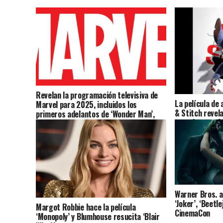
Revelan la programación televisiva de
La película de 
Marvel para 2025, incluidos los
& Stitch revela
primeros adelantos de ‘Wonder Man’,
experimento 62
‘Spider-Man’ y ‘Wakanda’
debate»
Warner Bros. a
‘Joker’, ‘Beetl
Margot Robbie hace la película
CinemaCon
‘Monopoly’ y Blumhouse resucita ‘Blair