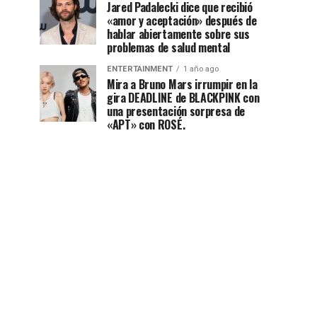
Jared Padalecki dice que recibió
«amor y aceptación» después de
hablar abiertamente sobre sus
problemas de salud mental
ENTERTAINMENT
1 año ago
Mira a Bruno Mars irrumpir en la
gira DEADLINE de BLACKPINK con
una presentación sorpresa de
«APT» con ROSÉ.