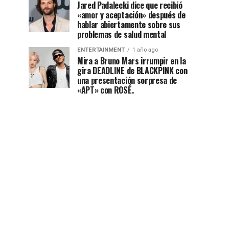
Jared Padalecki dice que recibió
«amor y aceptación» después de
hablar abiertamente sobre sus
problemas de salud mental
ENTERTAINMENT
1 año ago
Mira a Bruno Mars irrumpir en la
gira DEADLINE de BLACKPINK con
una presentación sorpresa de
«APT» con ROSÉ.