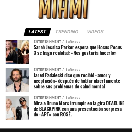
LATEST
TRENDING
VIDEOS
ENTERTAINMENT
1 año ago
Sarah Jessica Parker espera que Hocus Pocus
3 se haga realidad: «Nos gustaría hacerlo»
ENTERTAINMENT
1 año ago
Jared Padalecki dice que recibió «amor y
aceptación» después de hablar abiertamente
sobre sus problemas de salud mental
ENTERTAINMENT
1 año ago
Mira a Bruno Mars irrumpir en la gira DEADLINE
de BLACKPINK con una presentación sorpresa
de «APT» con ROSÉ.