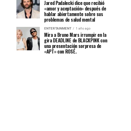
Jared Padalecki dice que recibió
«amor y aceptación» después de
hablar abiertamente sobre sus
problemas de salud mental
ENTERTAINMENT
1 año ago
Mira a Bruno Mars irrumpir en la
gira DEADLINE de BLACKPINK con
una presentación sorpresa de
«APT» con ROSÉ.