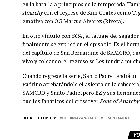
en la batalla a principios de la temporada. Tam
Anarchy
con el regreso de Kim Coates como Ti
emotiva con OG Marcus Alvarez (Rivera).
En otro vínculo con
SOA
, el tatuaje del segado
finalmente se explicó en el episodio. Es el her
del capítulo de San Bernardino de SAMCRO, que 
vivo y coleando, el regreso se Les tendría muc
Cuando regrese la serie, Santo Padre tendrá un 
Padrino arrebatándole el asiento en la cabecera
SAMCRO y Santo Padre, pero EZ y sus hermanos q
que los fanáticos del crossover
Sons of Anarchy
RELATED TOPICS:
FX
MAYANS MC'
TEMPORADA 5
YO