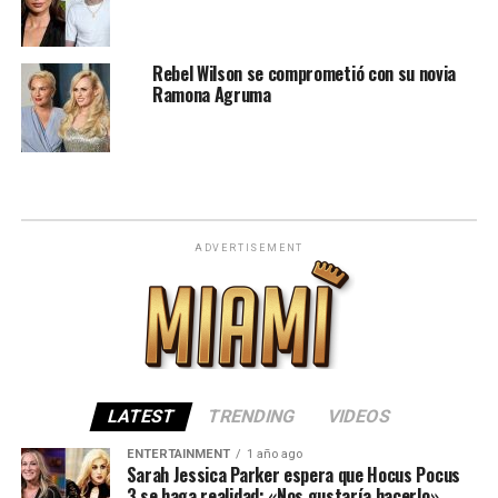
Rebel Wilson se comprometió con su novia
Ramona Agruma
ADVERTISEMENT
LATEST
TRENDING
VIDEOS
ENTERTAINMENT
1 año ago
Sarah Jessica Parker espera que Hocus Pocus
3 se haga realidad: «Nos gustaría hacerlo»