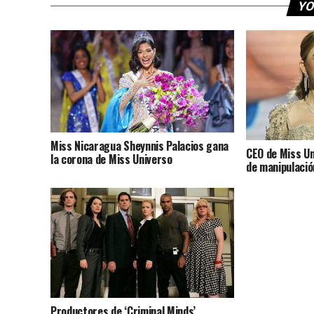
YO
Miss Nicaragua Sheynnis Palacios gana
CEO de Miss U
la corona de Miss Universo
de manipulació
Productores de ‘Criminal Minds’