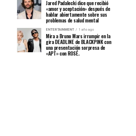
Jared Padalecki dice que recibió
«amor y aceptación» después de
hablar abiertamente sobre sus
problemas de salud mental
ENTERTAINMENT
1 año ago
Mira a Bruno Mars irrumpir en la
gira DEADLINE de BLACKPINK con
una presentación sorpresa de
«APT» con ROSÉ.