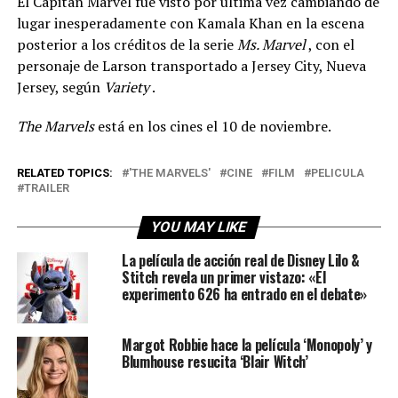
El Capitán Marvel fue visto por última vez cambiando de
lugar inesperadamente con Kamala Khan en la escena
posterior a los créditos de la serie
Ms. Marvel
, con el
personaje de Larson transportado a Jersey City, Nueva
Jersey, según
Variety
.
The Marvels
está en los cines el 10 de noviembre.
RELATED TOPICS:
'THE MARVELS'
CINE
FILM
PELICULA
TRAILER
YOU MAY LIKE
La película de acción real de Disney Lilo &
Stitch revela un primer vistazo: «El
experimento 626 ha entrado en el debate»
Margot Robbie hace la película ‘Monopoly’ y
Blumhouse resucita ‘Blair Witch’