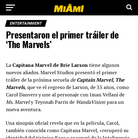
ENTERTAINMENT
Presentaron el primer tráiler de
‘The Marvels’
La
Capitana Marvel de Brie Larson
tiene algunos
nuevos aliados. Marvel Studios presentó el primer
tráiler de la próxima secuela
de
Captain Marvel, The
Marvels
, que ve el regreso de Larson, de 33 años, como
Carol Danvers y une al personaje con Iman Vellani de
Ms. Marvel
y Teyonah Parris de
WandaVision
para un
nueva aventura.
Una sinopsis oficial revela que en la película, Carol,
también conocida como Capitana Marvel, «recuperó su
identidad del tiránico Kree y se vengó de la Inteligencia