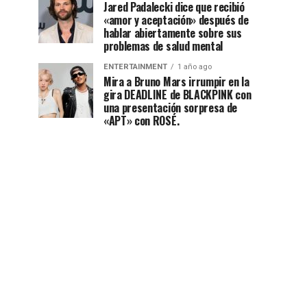
Jared Padalecki dice que recibió
«amor y aceptación» después de
hablar abiertamente sobre sus
problemas de salud mental
ENTERTAINMENT
1 año ago
Mira a Bruno Mars irrumpir en la
gira DEADLINE de BLACKPINK con
una presentación sorpresa de
«APT» con ROSÉ.